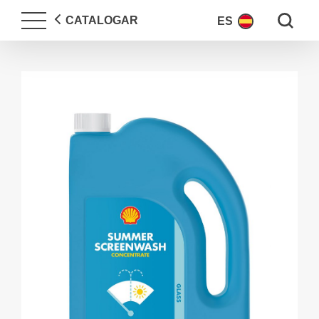
Search fo
CATALOGAR
ES