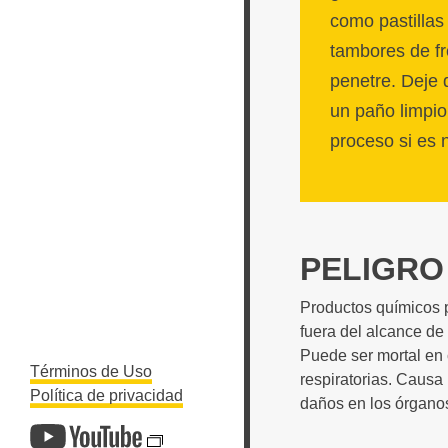
como pastillas 
tambores de fr
penetre. Deje 
un paño limpio
proceso si es 
PELIGRO
Productos químicos p
fuera del alcance de
Puede ser mortal en 
Términos de Uso
respiratorias. Causa 
Política de privacidad
daños en los órganos