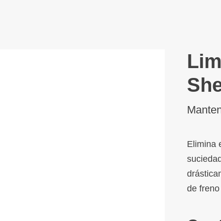
Lim
She
Manten
Elimina 
suciedad
drástica
de freno