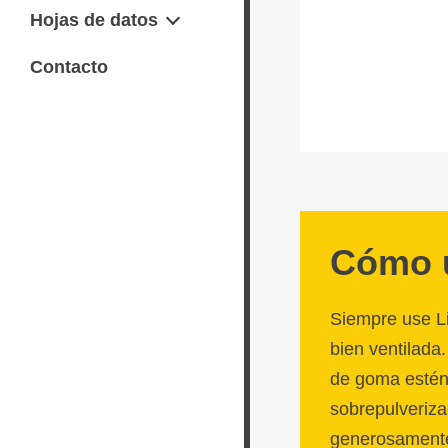
Hojas de datos
Ficha de datos de seguridad
Contacto
SDS
Cómo u
Siempre use L
bien ventilada
de goma estén 
sobrepulveriza
generosamente 