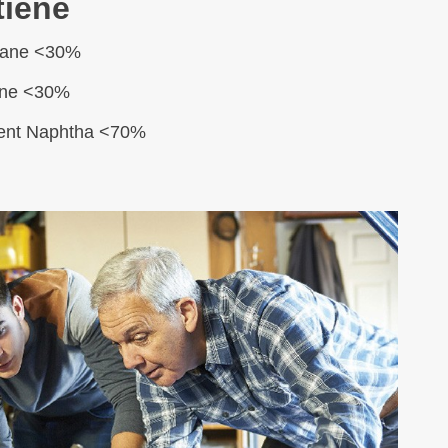
tiene
pane <30%
ane <30%
ent Naphtha <70%