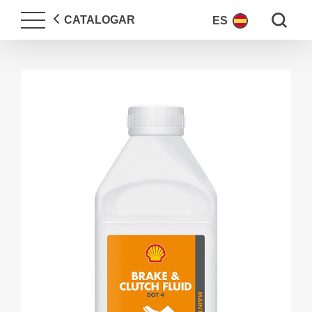
Search fo
CATALOGAR
ES