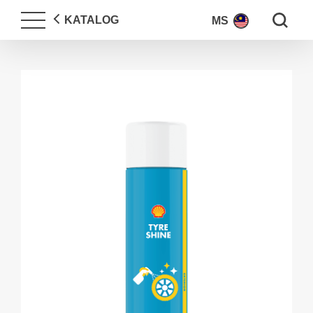
Search fo
KATALOG
MS