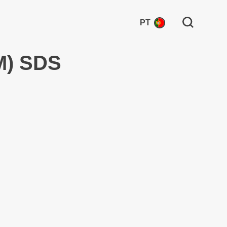
Search for:
PT
M) SDS