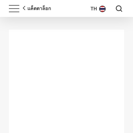
Search fo
แค็ตตาล็อก
TH