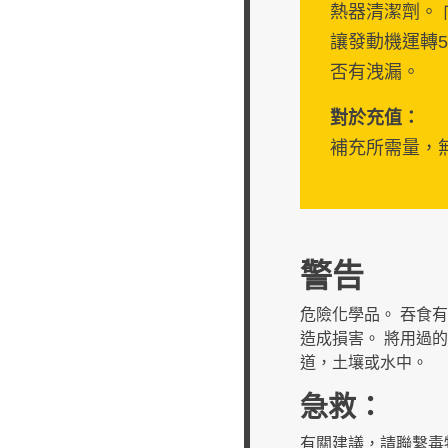
熱器清潔劑。
讓發動機運轉
否有洩漏。
對於充值：
補充所需量，
警告
危險化學品。 吞食
造成損害。 將用過
道，土壤或水中。
急救：
有關建議，請聯繫毒