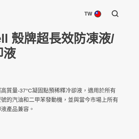
Search for:
TW
ell 殼牌超長效防凍液/
卻液
高質量-37°C凝固點預稀釋冷卻液，適用於所有
型號的汽油和二甲苯發動機，並與當今市場上所有
卻液產品兼容。