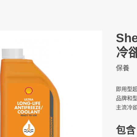
Sh
冷
保養
即用型超
品牌和
主流冷
包含