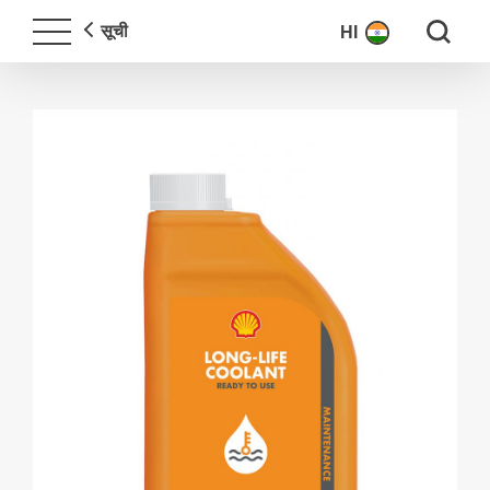
Search fo
सूची
HI