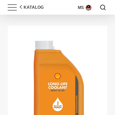
Search fo
KATALOG
MS